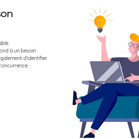
s cette tempête
cueils qui jalonnent
e vous fournira
tendez l’oreille,
 conseil.
son
able
ond à un besoin