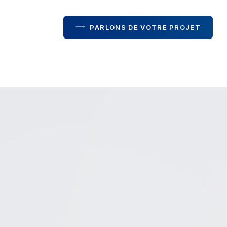
P
A
R
L
O
N
S
D
E
V
O
T
R
E
P
R
O
J
E
T