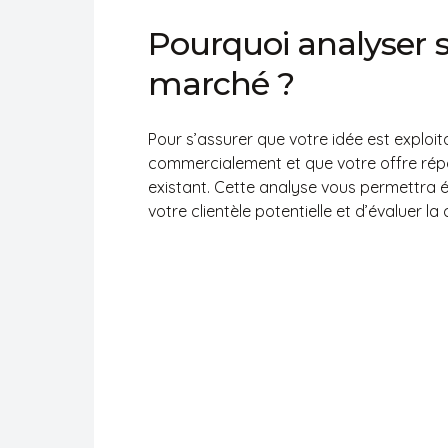
elle vous guidera telle une boussole dan
médiatique, afin d’éviter les dangereux é
les flots du marketing. Fixez le cap et ell
l’itinéraire.
Soyez attentif à ses recommandations et 
car l’homme sage ne fait jamais rien sans
Pourquoi
analyser
marché
?
Pour s’assurer que votre idée est exploit
commercialement et que votre offre rép