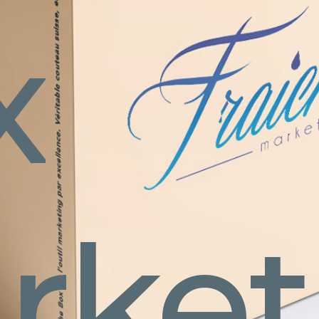
x
iche